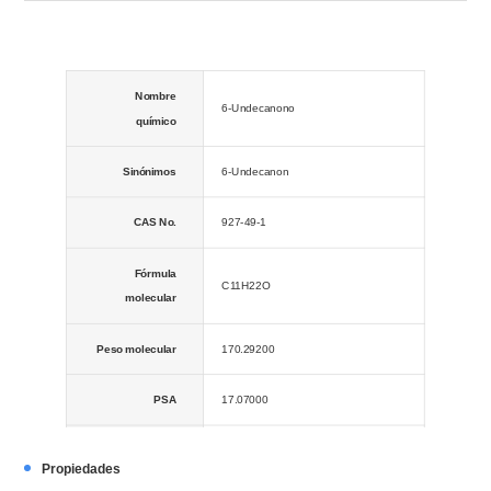
Nombre
6-Undecanono
químico
Sinónimos
6-Undecanon
CAS No.
927-49-1
Fórmula
C11H22O
molecular
Peso molecular
170.29200
PSA
17.07000
LogP
3.71610
Propiedades