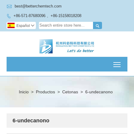

best@betterchemtech.com
+86-571-87680096 、+86-15158018208


Español

Toggl
Inicio
>
Productos
>
Cetonas
>
6-undecanono
6-undecanono