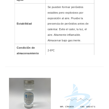
Se pueden formar peróxidos
estables pero explosivos por
exposición al aire. Pruebe la
Estabilidad
presencia de peróxidos antes de
calentar. Evite el calor, la luz, el
aire. Altamente inflamable.
Almacenar bajo gas inerte.
Condición de
2-8ºC
almacenamiento
Densidad del vapor
3,1 (20 °C, frente al agua)
Presión de vapor
48 mm Hg (20 °C)