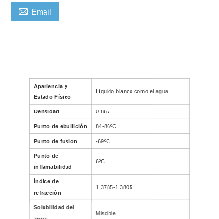

Email
Apariencia y
Líquido blanco como el agua
Estado Físico
Densidad
0.867
Punto de ebullición
84-86ºC
Punto de fusion
-69ºC
Punto de
6ºC
inflamabilidad
Índice de
1.3785-1.3805
refracción
Solubilidad del
Miscible
agua