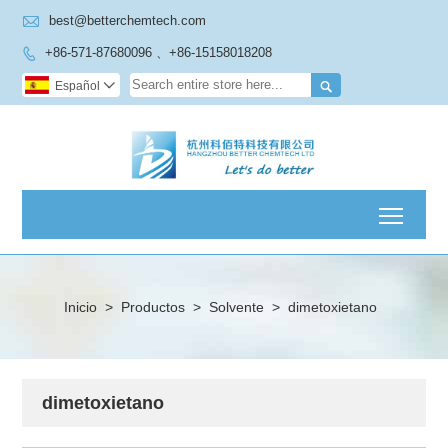

best@betterchemtech.com
+86-571-87680096 、+86-15158018208


Español

Toggl
Inicio
>
Productos
>
Solvente
>
dimetoxietano
dimetoxietano