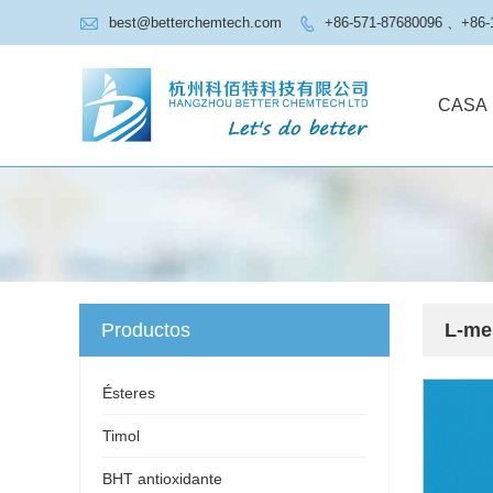

best@betterchemtech.com
+86-571-87680096 、+86-

CASA
Productos
L-me
Ésteres
Timol
BHT antioxidante