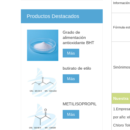
Información
Productos Destacados
Fórmula est
Grado de
alimentación
antioxidante BHT
Más
Sinónimos
butirato de etilo
Más
Nuestra 
METILISOPROPILCETONA
1.Empresa 
Más
por año: e
Chloro Tol