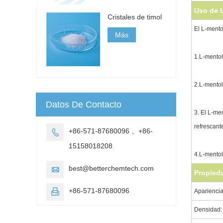
Uso de 
Cristales de timol
El L-mento
Más
1.L-mentol
2.L-mentol
Datos De Contacto
3. El L-me
refrescante
+86-571-87680096 、+86-

15158018208
4.L-mentol
best@betterchemtech.com

Propied
+86-571-87680096
Apariencia 

Densidad: