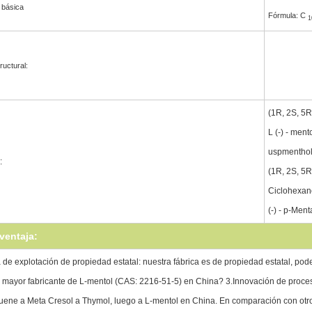
 básica
Fórmula: C
1
ructural:
(1R, 2S, 5R
L (-) - mento
uspmenthol
:
(1R, 2S, 5R
Ciclohexanol
(-) - p-Men
ventaja:
de explotación de propiedad estatal: nuestra fábrica es de propiedad estatal, po
l mayor fabricante de L-mentol (CAS: 2216-51-5) en China? 3.Innovación de proceso
uene a Meta Cresol a Thymol, luego a L-mentol en China. En comparación con otros 