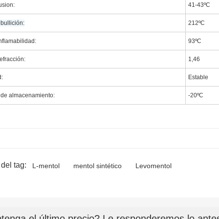
usion:
41-43ºC
bullición:
212ºC
nflamabilidad:
93ºC
efracción:
1,46
d:
Estable
 de almacenamiento:
-20ºC
del tag:
L-mentol
mentol sintético
Levomentol
tenga el último precio? Le responderemos lo antes