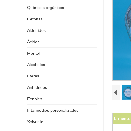
Químicos orgánicos
Cetonas
Aldehídos
Ácidos
Mentol
Alcoholes
Éteres
Anhídridos
Fenoles
Intermedios personalizados
L-mento
Solvente