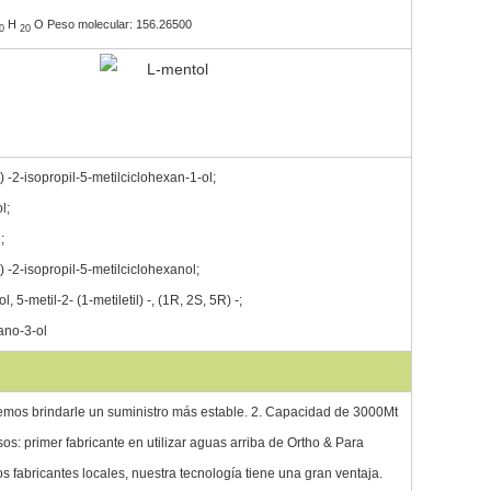
H
O Peso molecular: 156.26500
0
20
) -2-isopropil-5-metilciclohexan-1-ol;
l;
;
) -2-isopropil-5-metilciclohexanol;
, 5-metil-2- (1-metiletil) -, (1R, 2S, 5R) -;
tano-3-ol
demos brindarle un suministro más estable. 2. Capacidad de 3000Mt
s: primer fabricante en utilizar aguas arriba de Ortho & Para
fabricantes locales, nuestra tecnología tiene una gran ventaja.