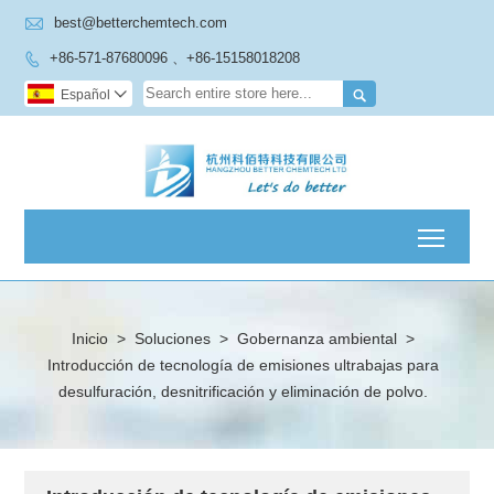

best@betterchemtech.com
+86-571-87680096 、+86-15158018208


Español

Toggl
Inicio
>
Soluciones
>
Gobernanza ambiental
>
Introducción de tecnología de emisiones ultrabajas para
desulfuración, desnitrificación y eliminación de polvo.