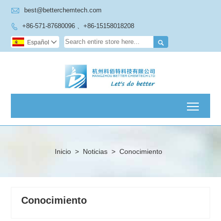

best@betterchemtech.com
+86-571-87680096 、+86-15158018208


Español

Toggl
Inicio
>
Noticias
>
Conocimiento
Conocimiento